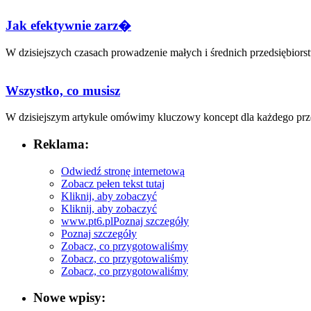
Jak efektywnie zarz�
W ⁤dzisiejszych czasach prowadzenie małych i średnich przedsiębiors
Wszystko, co musisz
W dzisiejszym⁢ artykule omówimy kluczowy koncept dla każdego prze
Reklama:
Odwiedź stronę internetową
Zobacz pełen tekst tutaj
Kliknij, aby zobaczyć
Kliknij, aby zobaczyć
www.pt6.pl
Poznaj szczegóły
Poznaj szczegóły
Zobacz, co przygotowaliśmy
Zobacz, co przygotowaliśmy
Zobacz, co przygotowaliśmy
Nowe wpisy: