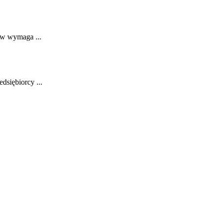
tw wymaga ...
dsiębiorcy ...