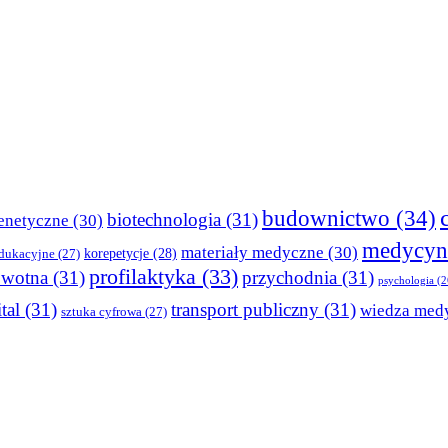
budownictwo
(34)
biotechnologia
(31)
enetyczne
(30)
medycyn
materiały medyczne
(30)
korepetycje
(28)
edukacyjne
(27)
profilaktyka
(33)
owotna
(31)
przychodnia
(31)
psychologia
(2
tal
(31)
transport publiczny
(31)
wiedza med
sztuka cyfrowa
(27)